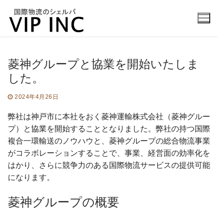
コ
ン
テ
ン
ツ
菱神グループと協業を開始いたしま
へ
した。
ABOUT US
ス
キ
2024年4月26日
COMPANY
ッ
プ
弊社は神戸市に本社をおく菱神運輸株式会社（菱神グルー
BUISINESS
プ）と協業を開始することとなりました。弊社の持つ国際
複合一環輸送のノウハウと、菱神グループの総合物流事業
INFORMATION
がコラボレーションすることで、事業、経営面の効率化を
CONTACT
はかり、さらに競争力のある国際物流サービスの提供可能
になります。
菱神グループの概要