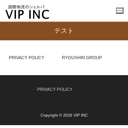
コ
ン
テ
ン
テスト
ツ
へ
ABOUT US
ス
キ
PRIVACY POLICY
RYOUSHIN GROUP
COMPANY
ッ
プ
BUISINESS
INFORMATION
PRIVACY POLICY
CONTACT
Copyright © 2026 VIP INC